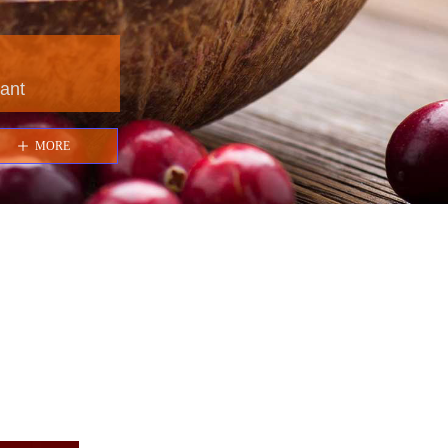
ꄸ
MORE